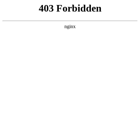
太
首页
太阳城平台娱乐
师资队伍
教