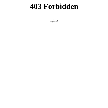
太阳城平台娱乐-[太阳城官网]
教育教学
科学研究
党建思政
学生