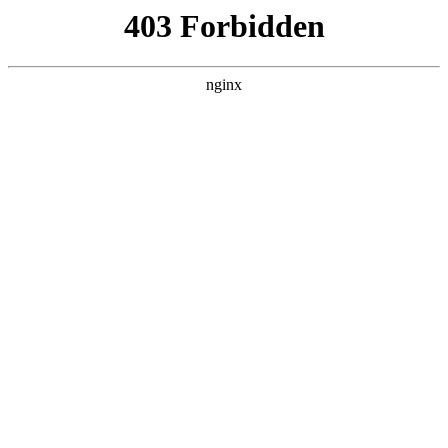
太
首页
太阳城平台娱乐
师资队伍
教