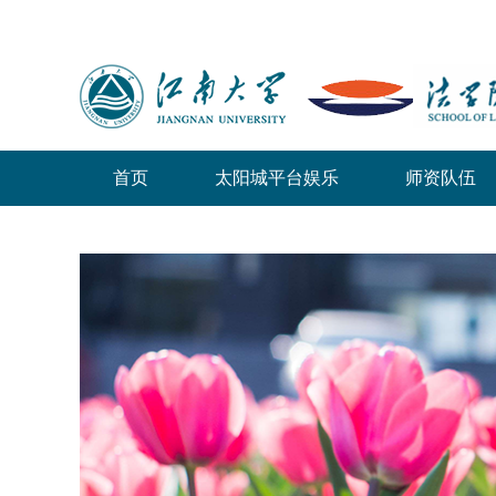
首页
太阳城平台娱乐
师资队伍