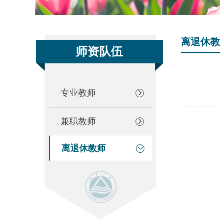
离退休教
师资队伍
专业教师
兼职教师
离退休教师