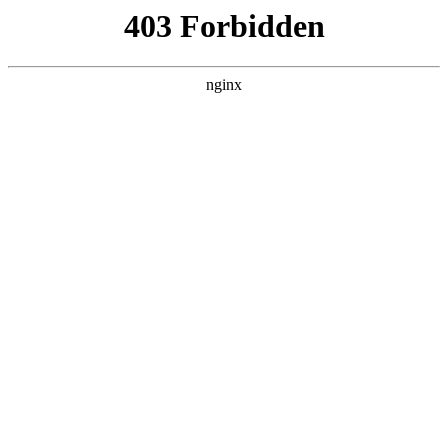
太
首页
太阳城平台娱乐
师资队伍
教